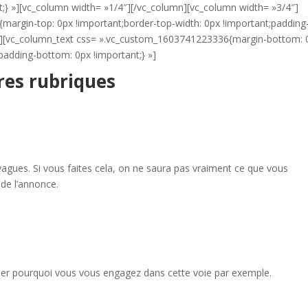
nt;} »][vc_column width= »1/4″][/vc_column][vc_column width= »3/4″]
argin-top: 0px !important;border-top-width: 0px !important;padding
/6″][vc_column_text css= ».vc_custom_1603741223336{margin-bottom: 
padding-bottom: 0px !important;} »]
tres rubriques
p vagues. Si vous faites cela, on ne saura pas vraiment ce que vous
e de l’annonce.
uer pourquoi vous vous engagez dans cette voie par exemple.