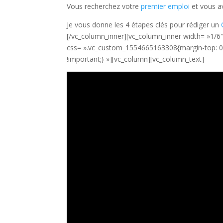
Vous recherchez votre
premier emploi
et vous av
Je vous donne les 4 étapes clés pour rédiger un
[/vc_column_inner][vc_column_inner width= »1/6″
css= ».vc_custom_1554665163308{margin-top: 0px
!important;} »][vc_column][vc_column_text]