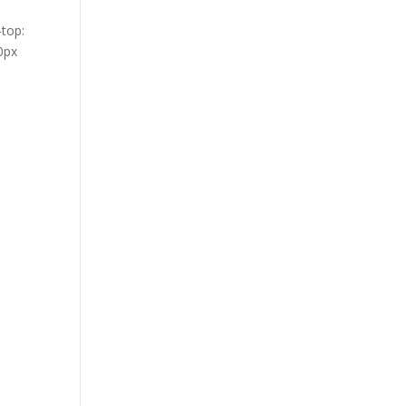
-top:
0px