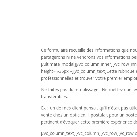
Ce formulaire recueille des informations que nou
partagerons ni ne vendrons vos informations pe
[/ultimate_modal][/vc_column_inner][/vc_row_in
height= »36px »][vc_column_text]
Cette rubrique
professionnelles et trouver votre premier emplo
Ne faites pas du remplissage ! Ne mettez que l
transférables.
Ex : un de mes client pensait qu’il n’était pas u
vente chez un opticien. Il postulait pour un post
pertinent d’évoquer cette première expérience d
[/vc_column_text][/vc_column][/vc_row][vc_row