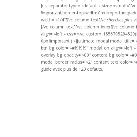
[us_separator type= »default » size= »small »]
!important;border-top-width: 0px !important;padd
width= »1/4″][vc_column_text]
Ne cherchez plus vo
[/vc_column_text][/vc_column_inner][vc_column_
align= »left » css= ».vc_custom_1556705284520{ma
0px !important;} »][ultimate_modal modal_tit
btn_bg_color= »#f9f9f9″ modal_on_align= »left 
overlay_bg_opacity= »80″ content_bg_color= »#
modal_border_radius= »2″ content_text_color= »#
guide avec plus de 120 défauts.