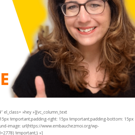
4″ el_class= »hey »][vc_column_text
5px !important;padding-right: 15px !important;padding-bottom: 15px
round-image: url(https://www.embauchezmoi.org/wp-
=2778) !important;} »]