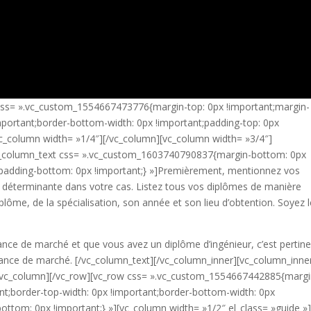
 css= ».vc_custom_1554667473776{margin-top: 0px !important;margin-
mportant;border-bottom-width: 0px !important;padding-top: 0px
vc_column width= »1/4″][/vc_column][vc_column width= »3/4″]
vc_column_text css= ».vc_custom_1603740790837{margin-bottom: 0px
padding-bottom: 0px !important;} »]
Premièrement, mentionnez vos
 déterminante dans votre cas. Listez tous vos diplômes de manière
plôme, de la spécialisation, son année et son lieu d’obtention. Soyez 
inance de marché et que vous avez un diplôme d’ingénieur, c’est pertin
inance de marché.
[/vc_column_text][/vc_column_inner][vc_column_inne
][/vc_column][/vc_row][vc_row css= ».vc_custom_1554667442885{margi
nt;border-top-width: 0px !important;border-bottom-width: 0px
ottom: 0px !important;} »][vc_column width= »1/2″ el_class= »guide »