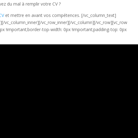
ez du mal à remplir votre CV ?
CV
et mettre en avant vos compétences.
[/vc_column_text]
][/vc_column_inner][/vc_row_inner][/vc_column][/vc_row][vc_row
 !important;border-top-width: 0px !important;padding-top: 0px