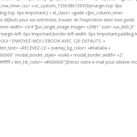
[vc_row_inner css= ».vc_custom_1556386159470{margin-top: 0px
ing-top: 0px !important;} » el_class= »guide »][vc_column_inner
s défauts pour vos entretiens, trouver de l’inspiration dans mon guide.
inner width= »3/4″][us_single_image image= »2981″ size= »us_600_0″
rgin-left: 0px !important;border-left-width: 0px !important;padding-le
le= »OUI ! ENVOYEZ-MOI L’EBOOK AVEC 120 DEFAUTS. »
» btn_text= »RECEVEZ-LE » overlay_bg_color= »#0a0a0a »
000000″ modal_border_style= »solid » modal_border_width= »2″
ffffff » btn_txt_color= »#000000″]Entrez votre e-mail pour obtenir m