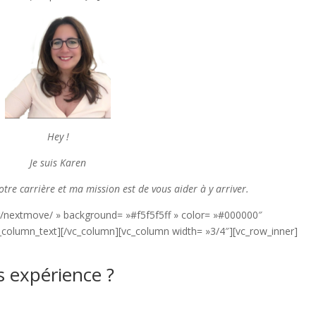
Hey !
Je suis Karen
otre carrière et ma mission est de vous aider à y arriver.
/nextmove/ » background= »#f5f5f5ff » color= »#000000″
column_text][/vc_column][vc_column width= »3/4″][vc_row_inner]
 expérience ?