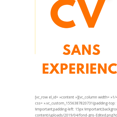
[vc_row el_id= »content »][vc_column width= »1/
css= ».vc_custom_1556387820731{padding-top: 1
!important;padding-left: 15px !important;backg
content/uploads/2019/04/fond-gris-Edited.png?id