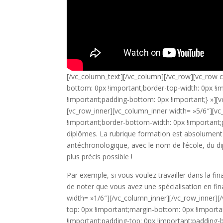
[/vc_column_text][/vc_column][/vc_row][vc_row
bottom: 0px !important;border-top-width: 0px !i
!important;padding-bottom: 0px !important;} »][
[vc_row_inner][vc_column_inner width= »5/6″][
!important;border-bottom-width: 0px !important;
diplômes. La rubrique formation est absolument
antéchronologique, avec le nom de l’école, du di
plus précis possible !
Par exemple, si vous voulez travailler dans la f
de noter que vous avez une spécialisation en f
width= »1/6″][/vc_column_inner][/vc_row_inner
top: 0px !important;margin-bottom: 0px !importa
!important;padding-top: 0px !important;padding-b