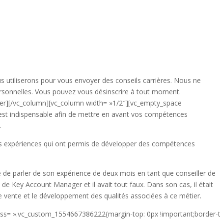
s utiliserons pour vous envoyer des conseils carrières. Nous ne
rsonnelles. Vous pouvez vous désinscrire à tout moment.
ner][/vc_column][vc_column width= »1/2″][vc_empty_space
 est indispensable afin de mettre en avant vos compétences
i.
es expériences qui ont permis de développer des compétences
tile de parler de son expérience de deux mois en tant que conseiller de
e de Key Account Manager et il avait tout faux. Dans son cas, il était
e vente et le développement des qualités associées à ce métier.
 css= ».vc_custom_1554667386222{margin-top: 0px !important;border-