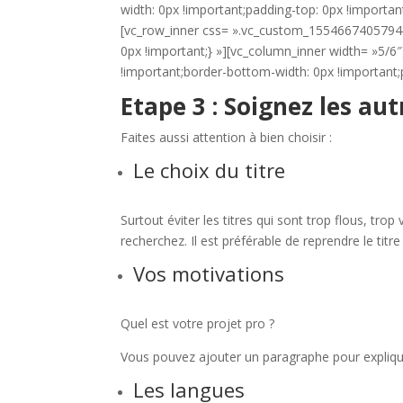
width: 0px !important;padding-top: 0px !importa
[vc_row_inner css= ».vc_custom_1554667405794{m
0px !important;} »][vc_column_inner width= »5
!important;border-bottom-width: 0px !important;
Etape 3 : Soignez les au
Faites aussi attention à bien choisir :
Le choix du titre
Surtout éviter les titres qui sont trop flous, tro
recherchez. Il est préférable de reprendre le titr
Vos motivations
Quel est votre projet pro ?
Vous pouvez ajouter un paragraphe pour expliq
Les langues