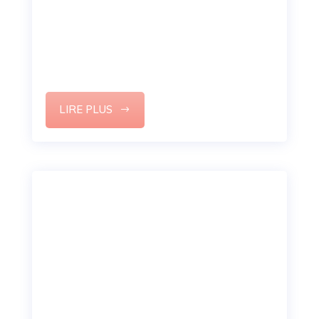
Votre potentiel en tant que manager doit
s’imposer comme une évidence sur votre CV.
Voici ma méthode pour rédiger un CV
professionnel.
LIRE PLUS
8 Redflag à repérer dans une
offre d’emploi pour éviter le
pire
Votre potentiel en tant que manager doit
s’imposer comme une évidence sur votre CV.
Voici ma méthode pour rédiger un CV