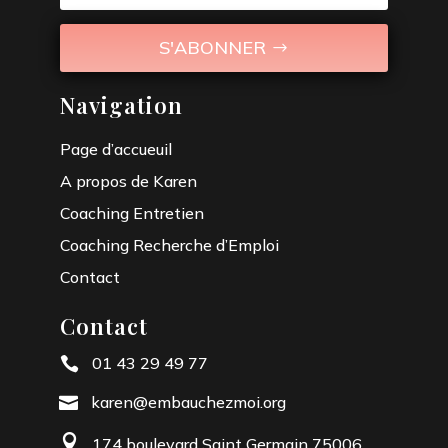
S'ABONNER
Navigation
Page d’accueuil
A propos de Karen
Coaching Entretien
Coaching Recherche d’Emploi
Contact
Contact
01 43 29 49 77

karen@embauchezmoi.org


174 boulevard Saint Germain 75006