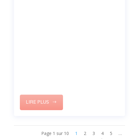
Est-il temps de quitter votre
entreprise ? 5 signes
révélateurs à prendre en
compte pour une carrière
épanouissante
Votre potentiel en tant que manager doit
s’imposer comme une évidence sur votre CV.
Voici ma méthode pour rédiger un CV
professionnel.
LIRE PLUS
Page 1 sur 10
1
2
3
4
5
…