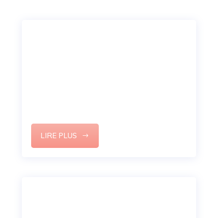
Manque de reconnaissance
au travail : que faire ?
Votre potentiel en tant que manager doit
s’imposer comme une évidence sur votre CV.
Voici ma méthode pour rédiger un CV
professionnel.
LIRE PLUS
Pourquoi le coaching de
dirigeants ne suffit plus