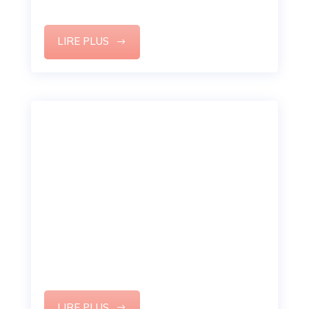
professionnel.
LIRE PLUS
Comment Se Préparer à un
Entretien d’Embauche en
Temps Limité : 10 Étapes
Cruciales
Votre potentiel en tant que manager doit
s’imposer comme une évidence sur votre CV.
Voici ma méthode pour rédiger un CV
professionnel.
LIRE PLUS