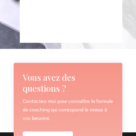
Vous avez des
questions ?
Contactez-moi pour connaître la formule
de coaching qui correspond le mieux à
vos besoins.