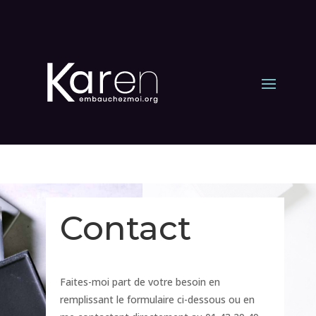
Contact
Faites-moi part de votre besoin en
remplissant le formulaire ci-dessous ou en