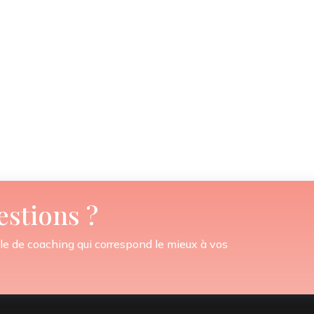
estions ?
le de coaching qui correspond le mieux à vos