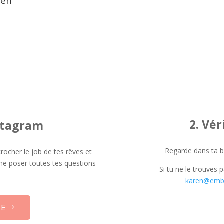
ren
2. Vér
nstagram
Regarde dans ta bo
rocher le job de tes rêves et
s me poser toutes tes questions
Si tu ne le trouves
karen@emb
TE