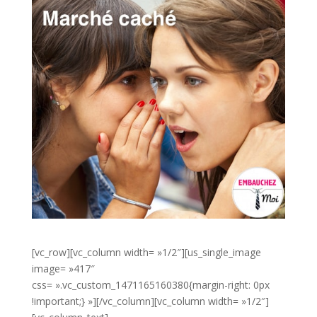
[vc_row][vc_column width= »1/2″][us_single_image
image= »417″
css= ».vc_custom_1471165160380{margin-right: 0px
!important;} »][/vc_column][vc_column width= »1/2″]