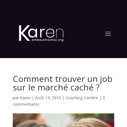
Comment trouver un job
sur le marché caché ?
par
Karen
|
Août 14, 2016
|
Coaching Carrière
|
0
commentaires