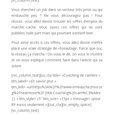
[vc_column_text]
Vous cherchez un job dans un secteur très prisé ou qui
embauche peu ? Ne vous découragez pas ! Pour
réussir, vous allez devoir trouver les offres d’emploi du
marché caché. Vous savez ces offres qui ne sont
publiées nulle part mais qui pourtant existent bien.
Pour avoir accès à ces offres, vous allez devoir mettre
place une vraie stratégie de réseautage. Parce que oui,
le réseau ça marche ! On vous le dit, on vous le montre
et on vous explique comment faire dans l’article qui va
suivre.
[/vc_column_text][us_cta title= »Coaching de carrière »
btn_label= »En savoir plus »
btn_link= »url:https%3A%2F%2Fwww.embauchezmoi.or
g%2Fnextmove%2F|title:Coaching%20carri%C3%A8re
|| » btn_style= »5″ btn_size= »15px » message= »pour
89 euros seulement »][/us_cta][vc_empty_space]
[vc_column_text]