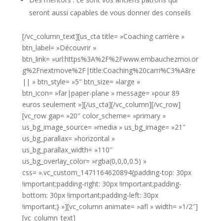
seront aussi capables de vous donner des conseils
[/vc_column_text][us_cta title= »Coaching carrière »
btn_label= »Découvrir »
btn_link= »url:https%3A%2F%2Fwww.embauchezmoi.or
g%2Fnextmove%2F|title:Coaching%20carri%C3%A8re
|| » btn_style= »5″ btn_size= »large »
btn_icon= »far|paper-plane » message= »pour 89
euros seulement »][/us_cta][/vc_column][/vc_row]
[vc_row gap= »20″ color_scheme= »primary »
us_bg_image_source= »media » us_bg_image= »21″
us_bg_parallax= »horizontal »
us_bg_parallax_width= »110″
us_bg_overlay_color= »rgba(0,0,0,0.5) »
css= ».vc_custom_1471164620894{padding-top: 30px
!important;padding-right: 30px !important;padding-
bottom: 30px !important;padding-left: 30px
!important;} »][vc_column animate= »afl » width= »1/2″]
[vc_column_text]