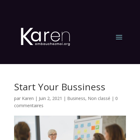
Start Your Bussiness
par
Karen
|
Juin 2, 2021
|
Business
,
Non classé
|
0
commentaires