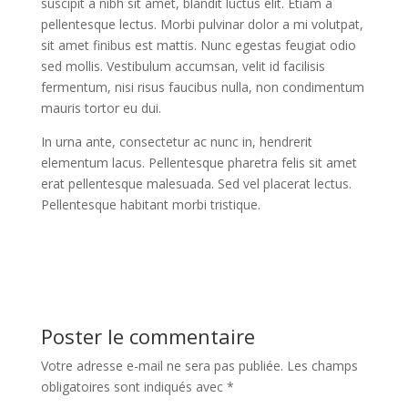
suscipit a nibh sit amet, blandit luctus elit. Etiam a
pellentesque lectus. Morbi pulvinar dolor a mi volutpat,
sit amet finibus est mattis. Nunc egestas feugiat odio
sed mollis. Vestibulum accumsan, velit id facilisis
fermentum, nisi risus faucibus nulla, non condimentum
mauris tortor eu dui.
In urna ante, consectetur ac nunc in, hendrerit
elementum lacus. Pellentesque pharetra felis sit amet
erat pellentesque malesuada. Sed vel placerat lectus.
Pellentesque habitant morbi tristique.
Poster le commentaire
Votre adresse e-mail ne sera pas publiée.
Les champs
obligatoires sont indiqués avec
*