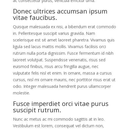
ac consectetur purus, vehicula efficitur urna.
Donec ultrices accumsan ipsum
vitae faucibus.
Quisque malesuada ex nisi, a bibendum erat commodo
in. Pellentesque suscipit varius gravida. Nam
scelerisque est sit amet laoreet pharetra. Vivamus quis
ligula sed lacus mattis mollis. Vivamus facilisis orci
rutrum nulla porta dignissim. Fusce fermentum id nibh
laoreet volutpat. Suspendisse venenatis, risus sed
euismod finibus, risus arcu fringilla augue, nec
vulputate felis nisl et enim. In ornare, massa a cursus
cursus, nisl mi ornare mauris, nec porttitor risus erat ut
odio. Integer malesuada hendrerit purus ullamcorper
molestie.
Fusce imperdiet orci vitae purus
suscipit rutrum.
Nunc ac metus ac mi commodo sagittis at in leo.
Vestibulum est lorem, consequat vel dictum non,