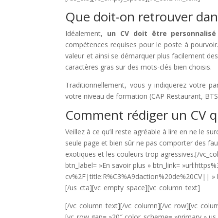
Que doit-on retrouver dan
Idéalement,
un CV doit être personnalis
compétences requises pour le poste à pourvoir. 
valeur et ainsi se démarquer plus facilement des 
caractères gras sur des mots-clés bien choisis.
Traditionnellement, vous y indiquerez votre par
votre niveau de formation (CAP Restaurant, BTS H
Comment rédiger un CV qu
Veillez à ce qu’il reste agréable à lire en ne le su
seule page et bien sûr ne pas comporter des faute
exotiques et les couleurs trop agressives.[/vc_c
btn_label= »En savoir plus » btn_link= »url:
cv%2F|title:R%C3%A9daction%20de%20CV|| » btn
[/us_cta][vc_empty_space][vc_column_text]
[/vc_column_text][/vc_column][/vc_row][vc_colu
[vc_row gap= »20″ color_scheme= »primary » u