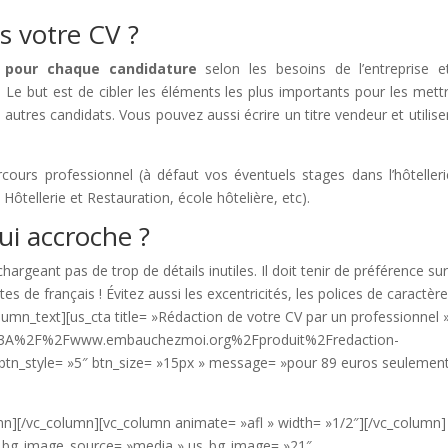
s votre CV ?
é pour chaque candidature
selon les besoins de l’entreprise e
Le but est de cibler les éléments les plus importants pour les mett
autres candidats. Vous pouvez aussi écrire un titre vendeur et utilise
cours professionnel (à défaut vos éventuels stages dans l’hôtelleri
ôtellerie et Restauration, école hôtelière, etc).
i accroche ?
rchargeant pas de trop de détails inutiles. Il doit tenir de préférence su
s de français ! Évitez aussi les excentricités, les polices de caractèr
olumn_text][us_cta title= »Rédaction de votre CV par un professionnel 
https%3A%2F%2Fwww.embauchezmoi.org%2Fproduit%2Fredaction-
_style= »5″ btn_size= »15px » message= »pour 89 euros seulement
mn][/vc_column][vc_column animate= »afl » width= »1/2″][/vc_column]
s_bg_image_source= »media » us_bg_image= »21″