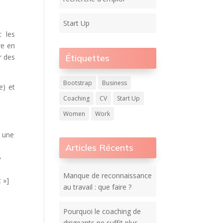
Start Up
t les
re en
r des
Étiquettes
Bootstrap
Business
e) et
Coaching
CV
Start Up
Women
Work
r une
e
Articles Récents
»
Manque de reconnaissance
 »]
au travail : que faire ?
Pourquoi le coaching de
dirigeants ne suffit plus