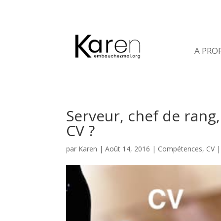
A PRO
Serveur, chef de ran
CV ?
par
Karen
|
Août 14, 2016
|
Compétences
,
CV