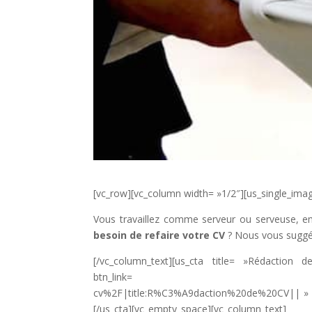
[vc_row][vc_column width= »1/2″][us_single_ima
Vous travaillez comme serveur ou serveuse, e
besoin de refaire votre CV
? Nous vous suggé
[/vc_column_text][us_cta title= »Rédactio
btn_link= »url:https%3A%2F%2
cv%2F|title:R%C3%A9daction%20de%20CV|| » bt
[/us_cta][vc_empty_space][vc_column_text]