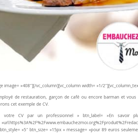
ge image= »408″][/vc_column][vc_column width= »1/2″][vc_column_tex
mployé de restauration, garçon de café ou encore barman et vous
rons cet exemple de CV.
n de votre CV par un professionnel » btn_label= »En savoir p
Fwww.embauchezmoi.org%2Fproduit%2Fredacti
n_style= »5″ btn_size= »15px » message= »pour 89 euros seuleme