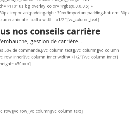
th= »110″ us_bg_overlay_color= »rgba(0,0,0,0.5) »
0px !important;padding-right: 30px !important;padding-bottom: 30px
_column animate= »afl » width= »1/2″][vc_column_text]
us nos conseils carrière
 d’embauche, gestion de carrière…
er dès 50€ de commande.[/vc_column_text][/vc_column][vc_column
vc_row_inner][vc_column_inner width= »1/2″][/vc_column_inner]
height= »50px »]
/vc_row][vc_row][vc_column][vc_column_text]