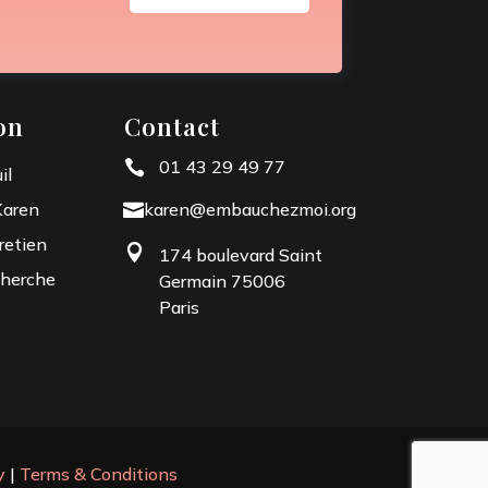
on
Contact
01 43 29 49 77

il
Karen
karen@embauchezmoi.org

retien

174 boulevard Saint
herche
Germain 75006
Paris
y
|
Terms & Conditions