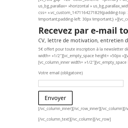
us_bg_parallax= »horizontal » us_bg_parallax_wid
css= ».vc_custom_1471164271829{padding-top: 3
!important;padding-left: 30px !important;} »][vc
Recevez par e-mail to
CV, lettre de motivation, entretien
5€ offert pour toute inscription à la newslett
width= »1/2″][vc_empty_space height= »50px »][
[vc_column_inner width= »1/2″][vc_empty_space 
Votre email (obligatoire)
Envoyer
[/vc_column_inner][/vc_row_inner][/vc_column][
[/vc_column_text][/vc_column][/vc_row]