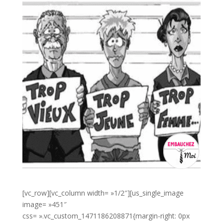
[vc_row][vc_column width= »1/2″][us_single_image
image= »451″
css= ».vc_custom_1471186208871{margin-right: 0px