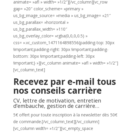
animate= »afl » width= »1/2″][/vc_column][vc_row
gap= »20″ color_scheme= »primary »
us_bg_image_source= »media » us_bg_image= »21″
us_bg_parallax= »horizontal »
us_bg_parallax_width= »110″
us_bg_overlay_color= »rgba(0,0,0,0.5) »
css= ».vc_custom_1471164898556{padding-top: 30px
!important;padding-right: 30px !important;padding-
bottom: 30px !important;padding-left: 30px
!important;} »][vc_column animate= »afl » width= »1/2″]
[vc_column_text]
Recevez par e-mail tous
nos conseils carrière
CV, lettre de motivation, entretien
d’embauche, gestion de carrière…
5€ offert pour toute inscription à la newsletter dès 50€
de commande.[/vc_column_text][/vc_column]
[vc_column width= »1/2″][vc_empty_space