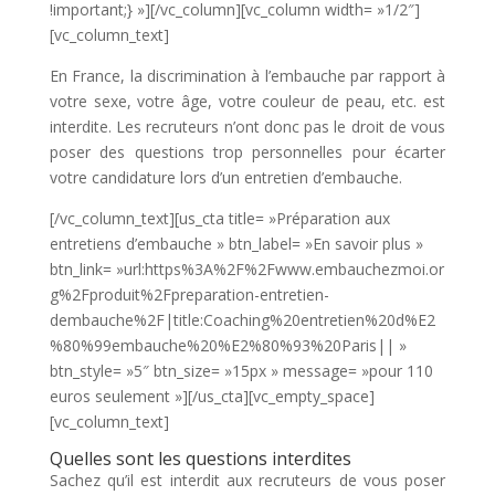
!important;} »][/vc_column][vc_column width= »1/2″]
[vc_column_text]
En France, la discrimination à l’embauche par rapport à
votre sexe, votre âge, votre couleur de peau, etc. est
interdite. Les recruteurs n’ont donc pas le droit de vous
poser des questions trop personnelles pour écarter
votre candidature lors d’un entretien d’embauche.
[/vc_column_text][us_cta title= »Préparation aux
entretiens d’embauche » btn_label= »En savoir plus »
btn_link= »url:https%3A%2F%2Fwww.embauchezmoi.or
g%2Fproduit%2Fpreparation-entretien-
dembauche%2F|title:Coaching%20entretien%20d%E2
%80%99embauche%20%E2%80%93%20Paris|| »
btn_style= »5″ btn_size= »15px » message= »pour 110
euros seulement »][/us_cta][vc_empty_space]
[vc_column_text]
Quelles sont les questions interdites
Sachez qu’il est interdit aux recruteurs de vous poser