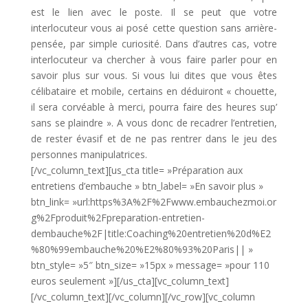
est le lien avec le poste. Il se peut que votre
interlocuteur vous ai posé cette question sans arrière-
pensée, par simple curiosité. Dans d’autres cas, votre
interlocuteur va chercher à vous faire parler pour en
savoir plus sur vous. Si vous lui dites que vous êtes
célibataire et mobile, certains en déduiront « chouette,
il sera corvéable à merci, pourra faire des heures sup’
sans se plaindre ». A vous donc de recadrer l’entretien,
de rester évasif et de ne pas rentrer dans le jeu des
personnes manipulatrices.
[/vc_column_text][us_cta title= »Préparation aux
entretiens d’embauche » btn_label= »En savoir plus »
btn_link= »url:https%3A%2F%2Fwww.embauchezmoi.or
g%2Fproduit%2Fpreparation-entretien-
dembauche%2F|title:Coaching%20entretien%20d%E2
%80%99embauche%20%E2%80%93%20Paris|| »
btn_style= »5″ btn_size= »15px » message= »pour 110
euros seulement »][/us_cta][vc_column_text]
[/vc_column_text][/vc_column][/vc_row][vc_column