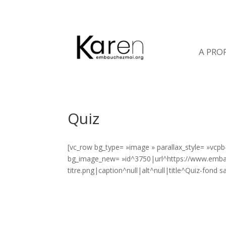
A PRO
Quiz
[vc_row bg_type= »image » parallax_style= »vcpb
bg_image_new= »id^3750|url^https://www.emba
titre.png|caption^null|alt^null|title^Quiz-fond s