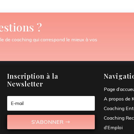
estions ?
le de coaching qui correspond le mieux à vos
Inscription à la
Navigati
Newsletter
Page d’accueu
A propos de 
Coaching Ent
Coaching Rec
S'ABONNER
d’Emploi