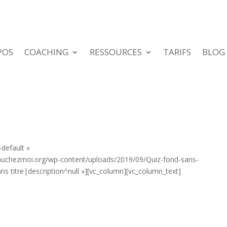
POS
COACHING
RESSOURCES
TARIFS
BLOG
-default »
uchezmoi.org/wp-content/uploads/2019/09/Quiz-fond-sans-
ans titre|description^null »][vc_column][vc_column_text]