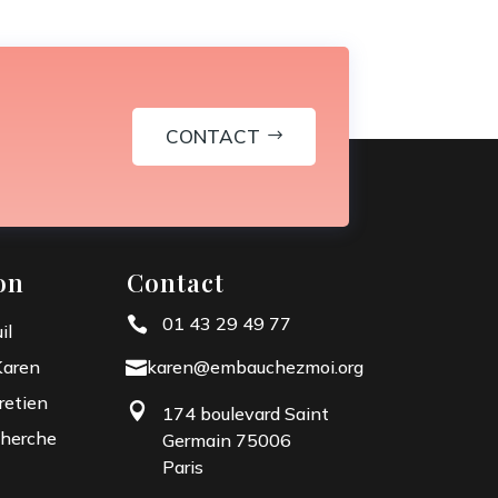
CONTACT
on
Contact
01 43 29 49 77

il
Karen
karen@embauchezmoi.org

retien

174 boulevard Saint
herche
Germain 75006
Paris