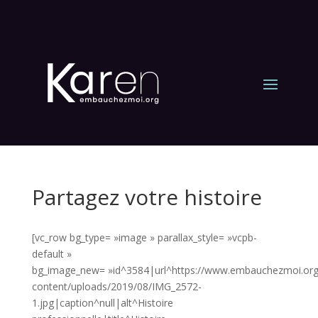
Partagez votre histoire
[vc_row bg_type= »image » parallax_style= »vcpb-
default »
bg_image_new= »id^3584|url^https://www.embauchezmoi.or
content/uploads/2019/08/IMG_2572-
1.jpg|caption^null|alt^Histoire