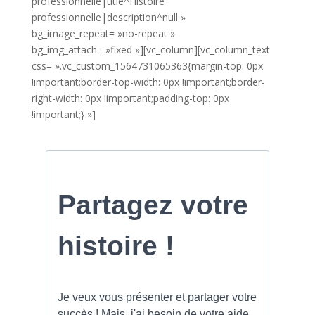
professionnelle|title^Histoire
professionnelle|description^null »
bg_image_repeat= »no-repeat »
bg_img_attach= »fixed »][vc_column][vc_column_text
css= ».vc_custom_1564731065363{margin-top: 0px
!important;border-top-width: 0px !important;border-
right-width: 0px !important;padding-top: 0px
!important;} »]