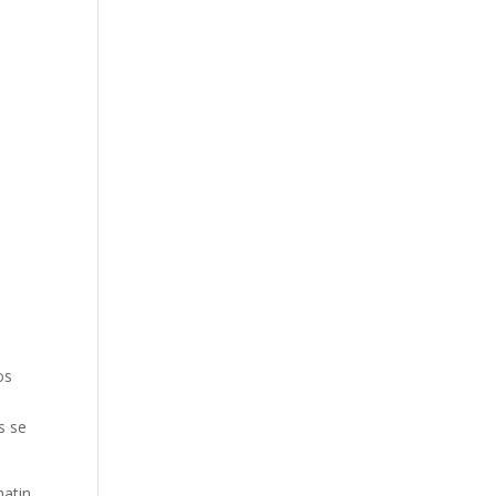
os
s se
matin