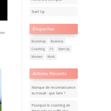
Start Up
Étiquettes
tien
Bootstrap
Business
Coaching
CV
Start Up
Women
Work
Articles Récents
Manque de reconnaissance
au travail : que faire ?
Pourquoi le coaching de
dirigeants ne suffit plus