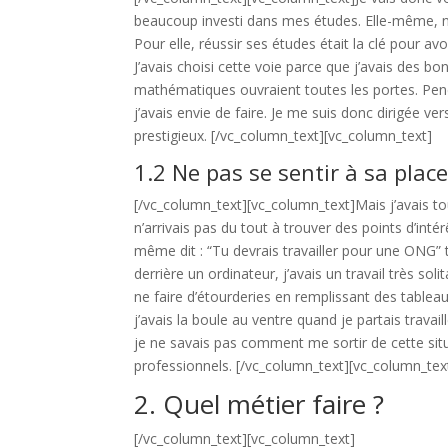
beaucoup investi dans mes études. Elle-même, n’a
Pour elle, réussir ses études était la clé pour av
J’avais choisi cette voie parce que j’avais des bo
mathématiques ouvraient toutes les portes. Pend
j’avais envie de faire. Je me suis donc dirigée v
prestigieux.
[/vc_column_text][vc_column_text]
1.2 Ne pas se sentir à sa plac
[/vc_column_text][vc_column_text]
Mais j’avais t
n’arrivais pas du tout à trouver des points d’in
même dit : “Tu devrais travailler pour une ONG” 
derrière un ordinateur, j’avais un travail très sol
ne faire d’étourderies en remplissant des tableau
j’avais la boule au ventre quand je partais travaill
je ne savais pas comment me sortir de cette sit
professionnels.
[/vc_column_text][vc_column_tex
2. Quel métier faire ?
[/vc_column_text][vc_column_text]