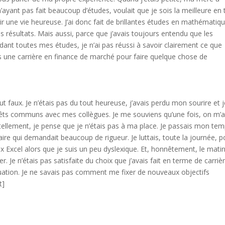
yant pas fait beaucoup d’études, voulait que je sois la meilleure en 
oir une vie heureuse. J’ai donc fait de brillantes études en mathématiqu
ns résultats. Mais aussi, parce que j’avais toujours entendu que les
ant toutes mes études, je n’ai pas réussi à savoir clairement ce que
ers une carrière en finance de marché pour faire quelque chose de
e
out faux. Je n’étais pas du tout heureuse, j’avais perdu mon sourire et 
térêts communs avec mes collègues. Je me souviens qu’une fois, on m’
tellement, je pense que je n’étais pas à ma place. Je passais mon te
itaire qui demandait beaucoup de rigueur. Je luttais, toute la journée, p
x Excel alors que je suis un peu dyslexique. Et, honnêtement, le matin
er. Je n’étais pas satisfaite du choix que j’avais fait en terme de carriè
uation. Je ne savais pas comment me fixer de nouveaux objectifs
t]