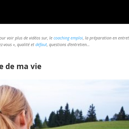
ur voir plus de vidéos sur, le
coaching emploi
, la préparation en entre
z-vous », qualité et
défaut
, questions d’entretien…
re de ma vie