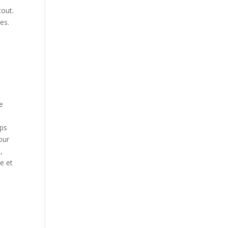
tout.
es.
je
a
mps
our
,
re et