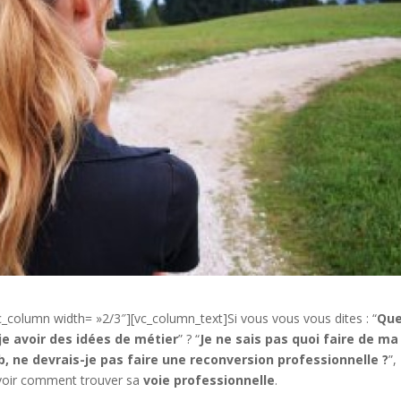
c_column width= »2/3″][vc_column_text]
Si vous vous vous dites : “
Que
e avoir des idées de métier
” ? “
Je ne sais pas quoi faire de ma
b, ne devrais-je pas faire une reconversion professionnelle ?
”,
ns voir comment trouver sa
voie professionnelle
.