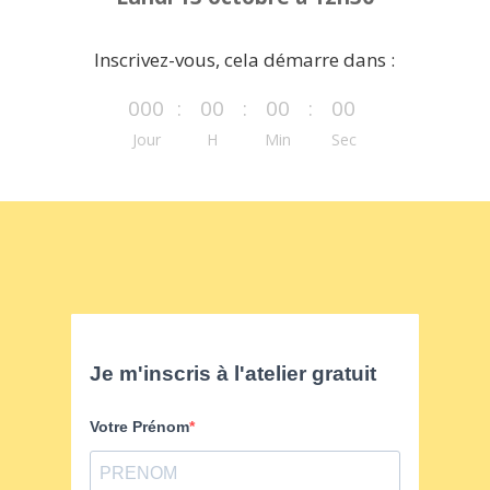
Inscrivez-vous, cela démarre dans :
000
:
00
:
00
:
00
Jour
H
Min
Sec