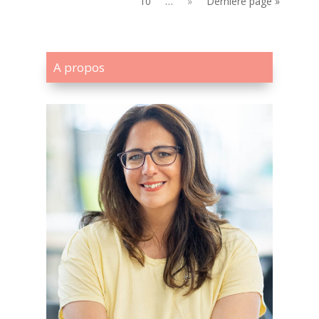
10
…
»
Dernière page »
A propos