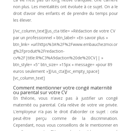
non plus. Les mentalités ont évoluée à ce sujet. On a le
droit d’avoir des enfants et de prendre du temps pour
les élever.
[/vc_column_text][us_cta title= »Rédaction de votre CV
par un professionnel » btn_label= »En savoir plus »
btn_link= »url:https%3A%2F%2Fwww.embauchezmoi.or
g%2Fproduit%2Fredaction-
cv%2F|title:R%C3%A9daction%20de%20CV|| »
btn_style= »5″ btn_size= »15px » message= »pour 89
euros seulement »][/us_cta][vc_empty_space]
[vc_column_text]
Comment mentionner votre congé maternité
ou parental sur votre CV
En théorie, vous n’avez pas à justifier un congé
maternité ou parental. Cela relève de votre vie privée.
L’employeur n’a pas le droit d’aborder ce sujet : cela
peut-être perçu comme de la discrimination.
Cependant, nous vous conseillons de le mentionner en