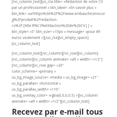
[/vc_column_text][us_cta title= »Rédaction de votre CV
par un professionnel » btn_label= »En savoir plus »
btn_link= »url:https%3A%2F%2Fwww.embauchezmoi.or
g%2Fproduit%2Fredaction-
cv%2F|title:R%C3%A9daction%20de%20CV|| »
btn_style= »5″ btn_size= »15px » message= »pour 89
euros seulement »][/us_cta][vc_empty_space]
[vc_column_text]
[/vc_column_text][/vc_column][/vc_row][vc_column]
[/vc_column][vc_column animate= »afl » width= »1/2″]
[/vc_column][vc_row gap= »20″
color_scheme= »primary »
us_bg_image_source= »media » us_bg_image= »21″
us_bg_parallax= »horizontal »
us_bg_parallax_width= »110″
us_bg_overlay_color= »rgba(0,0,0,0.5) »][vc_column
animate= »afl » width= »1/2″][vc_column_text]
Recevez par e-mail tous